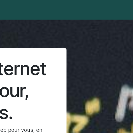
 Pro)
🏁 Vos premiers pas
🤝 Partenariats
🎙️ Médias
nternet
jour,
ps.
web pour vous, en