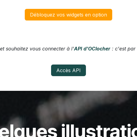
Débloquez vos widgets en option
t souhaitez vous connecter à l'
API d'OClocher
: c'est par 
Accès API
lques illustrat