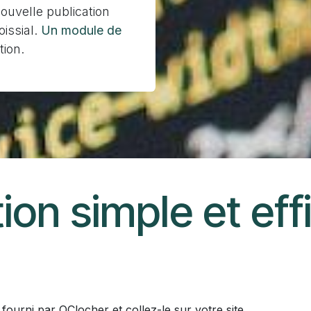
uvelle publication
oissial.
Un module de
tion.
ion simple et ef
ourni par OClocher et collez-le sur votre site