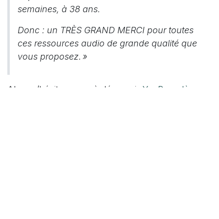
semaines, à 38 ans.
Donc : un TRÈS GRAND MERCI pour toutes
ces ressources audio de grande qualité que
vous proposez. »
Alors n’hésitons pas à découvrir
YouPray dès
aujourd’hui
, pour être accompagnés dans notre
prière pendant cette semaine si particulière.
Restons unis pour Pâques
En ce temps de Carême,
les paroisses nous
proposent des moments magnifiques à vivre en
communauté
.
Répondons tous « présent » !