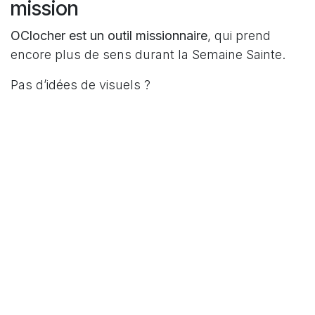
mission
OClocher est un outil missionnaire
, qui prend
encore plus de sens durant la Semaine Sainte.
Pas d’idées de visuels ?
👉
Utilisez ceux disponibles dans la Galerie
OClocher.
Très bonne Semaine Sainte à tous !
Et n’hésitez pas à nous solliciter,
nous restons
disponibles jusqu’au Jeudi Saint inclus
.
Fraternellement,
Xavier, pour l’équipe OClocher