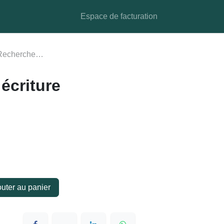
Médias
Espace de facturation
criture
outer au panier