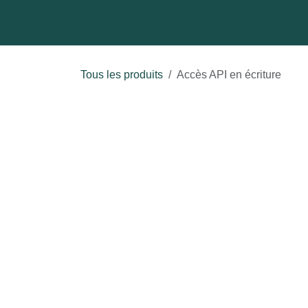
Se rendre au contenu
⛳ Activez votre page (
Tous les produits
Accès API en écriture