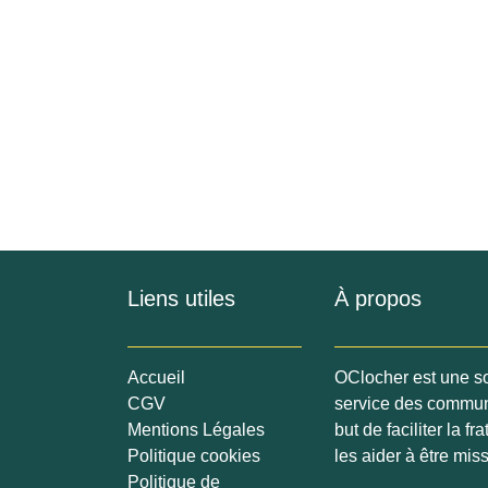
Liens utiles
À propos
Accueil
OClocher est une s
CGV
service des commu
Mentions Légales
pour but de facili
Politique cookies
chrétiennes, pour l
Politique de
le message du Chr