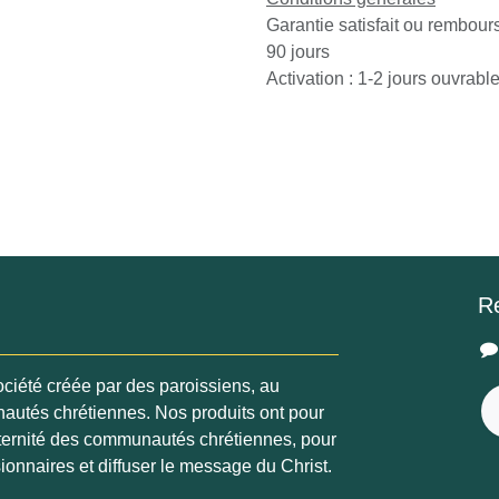
Garantie satisfait ou rembo
de 90 jours
Activation : 1-2 jours ouvra
R
ociété créée par des paroissiens, au
nautés chrétiennes. Nos produits ont
ter la fraternité des communautés
es aider à être missionnaires et diffuser
ist.