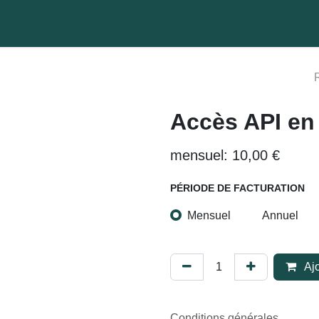
OClocher Pro)
🏁 Vos premiers pas
🤝 Partenariats
🎙️ 
Accès API en é
mensuel: 10,00 €
PÉRIODE DE FACTURATION
Mensuel
Annuel
Aj
Conditions générales