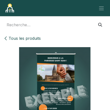
Se rendre au contenu
Tous les produits